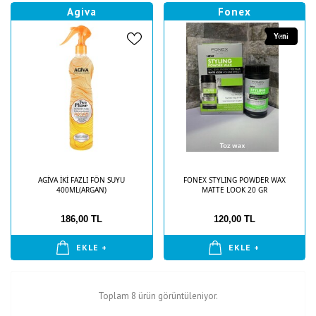
Agiva
Fonex
Yeni
AGİVA İKİ FAZLI FÖN SUYU
FONEX STYLING POWDER WAX
400ML(ARGAN)
MATTE LOOK 20 GR
186,00 TL
120,00 TL
EKLE +
EKLE +
Toplam 8 ürün görüntüleniyor.