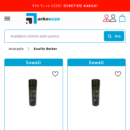
999 TL ve ÜZERİ
ÜCRETSİZ KARGO!
Ara
Anasayfa
Kuaför Berber
Sowell
Sowell