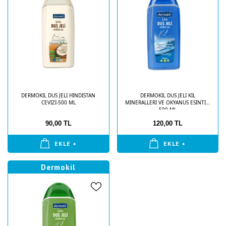
DERMOKIL DUS JELI HINDISTAN
DERMOKIL DUS JELI KIL
CEVIZI-500 ML
MINERALLERI VE OKYANUS ESINTISI
500 ML
90,00 TL
120,00 TL
EKLE +
EKLE +
Dermokil