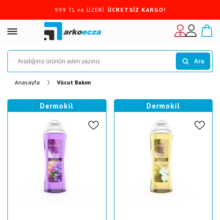
999 TL ve ÜZERİ
ÜCRETSİZ KARGO!
Ara
Anasayfa
Vücut Bakım
Dermokil
Dermokil