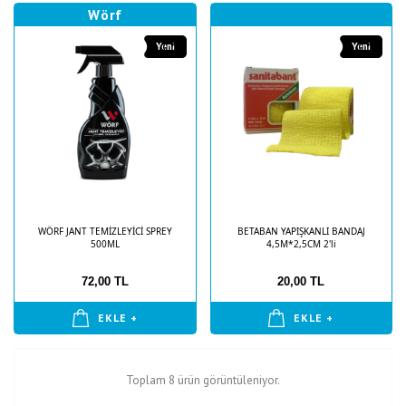
Wörf
Yeni
Yeni
WÖRF JANT TEMİZLEYİCİ SPREY
BETABAN YAPIŞKANLI BANDAJ
500ML
4,5M*2,5CM 2'li
72,00 TL
20,00 TL
EKLE +
EKLE +
Toplam 8 ürün görüntüleniyor.