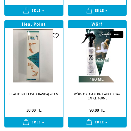
EKLE +
EKLE +
Heal Point
Wörf
Yeni
HEALPOINT ELASTİK BANDAJ 20 CM
WÖRF ORTAM FERAHLATICI BEYAZ
BAHÇE 160ML
30,00 TL
90,00 TL
EKLE +
EKLE +